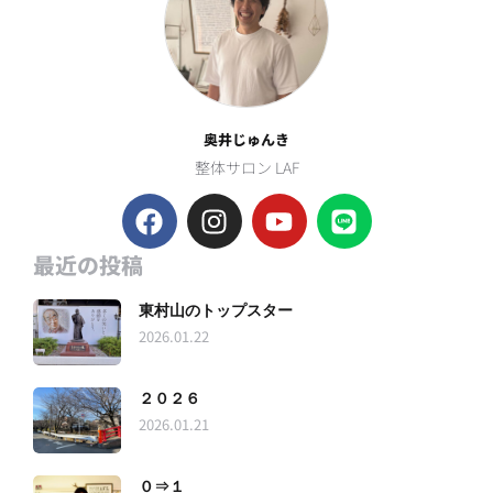
奥井じゅんき
整体サロン LAF
最近の投稿
東村山のトップスター
2026.01.22
２０２６
2026.01.21
０⇒１