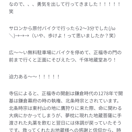
なので、、、勇気を出して行ってきました！！！！！
笑
サロンから原付バイクで行ったら2～3分でした(/ω
＼)→→→（いや、歩けよ！って思いましたか？笑）
広～～い無料駐車場にバイクを停めて、正福寺の門の
前まで行くと正面にそびえたつ、千体地蔵堂あり！
迫力ある～～！！！！！
寺伝によると、正福寺の開創は鎌倉時代の1278年で開
基は鎌倉幕府の時の執権、北条時宗とされています。
北条時宗は東村山の地に鷹狩りに来た際、命に関わる
大病にかかってしまうが、夢枕に現れた地蔵菩薩に手
渡された丸薬を飲むと翌日には体調が戻っていたそう
です。救ってくれたお地蔵様への感謝と信仰から、時